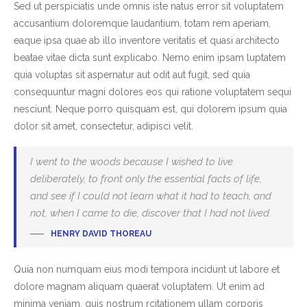
Sed ut perspiciatis unde omnis iste natus error sit voluptatem
accusantium doloremque laudantium, totam rem aperiam,
eaque ipsa quae ab illo inventore veritatis et quasi architecto
beatae vitae dicta sunt explicabo. Nemo enim ipsam luptatem
quia voluptas sit aspernatur aut odit aut fugit, sed quia
consequuntur magni dolores eos qui ratione voluptatem sequi
nesciunt. Neque porro quisquam est, qui dolorem ipsum quia
dolor sit amet, consectetur, adipisci velit.
I went to the woods because I wished to live
deliberately, to front only the essential facts of life,
and see if I could not learn what it had to teach, and
not, when I came to die, discover that I had not lived.
HENRY DAVID THOREAU
Quia non numquam eius modi tempora incidunt ut labore et
dolore magnam aliquam quaerat voluptatem. Ut enim ad
minima veniam, quis nostrum rcitationem ullam corporis