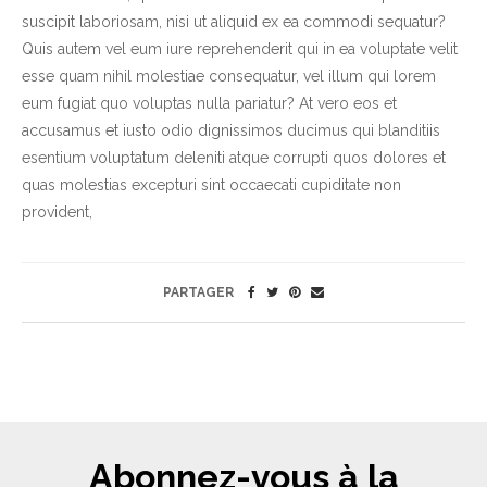
suscipit laboriosam, nisi ut aliquid ex ea commodi sequatur?
Quis autem vel eum iure reprehenderit qui in ea voluptate velit
esse quam nihil molestiae consequatur, vel illum qui lorem
eum fugiat quo voluptas nulla pariatur? At vero eos et
accusamus et iusto odio dignissimos ducimus qui blanditiis
esentium voluptatum deleniti atque corrupti quos dolores et
quas molestias excepturi sint occaecati cupiditate non
provident,
PARTAGER
Abonnez-vous à la