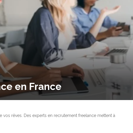
ce en France
e vos rêves. Des experts en recrutement freelance mettent à